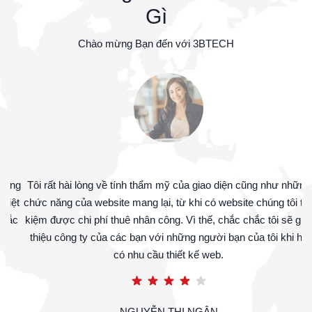
// HÃY ĐẾN VỚI 3B - TECH
Khách Hàng Của
3B Tech
Nói
Gì
Chào mừng Bạn đến với 3BTECH
S