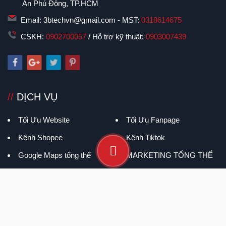
Email
CÔNG TY TNHH GIẢI PHÁP CÔNG NGHỆ 3B
Địa chỉ: 45/18 đường Thạnh Lộc 28, Khu phố 49, Phường
An Phú Đông, TP.HCM
Email: 3btechvn@gmail.com - MST:
0318614675
CSKH:
0902700057
/ Hỗ trợ kỹ thuật:
0903007439
//
DỊCH VỤ