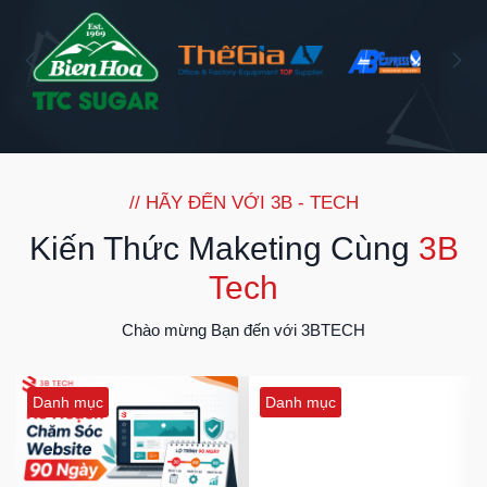
Tin Tưởng Sử Dụng Dịch
Vụ 3B Tech
Với hơn 500+ khách hàng sử dụng dịch vụ của chúng tôi,
3B Tech cảm ơn quý khách hàng đã tin tưởng xử dụng dịch vụ
của 3B Tech
// HÃY ĐẾN VỚI 3B - TECH