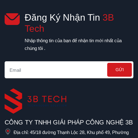
soát rủi ro vận hành tốt
phân tách rõ nội dung,
hơn.
SEO, bảo trì kỹ thuật,
Xem thêm
bảo mật, đầu việc
thường có, hạng mục
báo giá riêng và
checklist chọn đơn vị
phù hợp.
Đăng Ký Nhận Tin
3B
Tech
Nhập thông tin của bạn để nhận tin mới nhất của
chúng tôi .