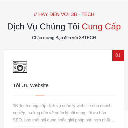
// HÃY ĐẾN VỚI 3B - TECH
Dịch Vụ Chúng Tôi
Cung Cấp
Chào mừng Bạn đến với 3BTECH
01
Tối Ưu Website
3B Tech cung cấp dịch vụ quản lý website cho doanh
nghiệp, hướng dẫn về quản lý nội dung, tối ưu hóa
SEO, bảo mật nội dung hoặc giải pháp phù hợp nhất
với nhu cầu của bạn