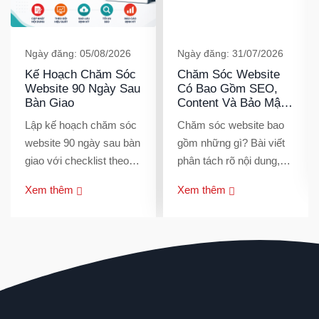
Kiến Thức Maketing Cùng
3B
Tech
Chào mừng Bạn đến với 3BTECH
Danh mục
Danh mục
Ngày đăng: 29/07/2026
SLA Chăm Sóc
Website Là Gì? Phạm
Vi, Mức Ưu Tiên Và
Thời Gian Xử Lý Sự
SLA chăm sóc website
Cố | 3BTech
Ngày đăng: 31/07/2026
quy định phạm vi hỗ trợ,
Chăm Sóc Website
mức ưu tiên, thời gian
Có Bao Gồm SEO,
phản hồi, cách cập nhật
Content Và Bảo Mật
Xem thêm
và trách nhiệm hai bên
Không? | 3BTech
Chăm sóc website bao
để doanh nghiệp kiểm
gồm những gì? Bài viết