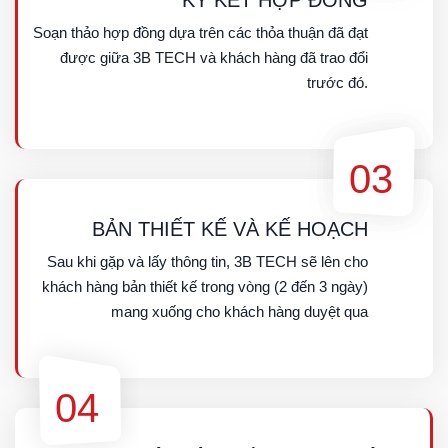
TƯ VẤN TRỰC TIẾP
Gặp gỡ và làm việc trực tiếp để lấy thông tin khách
hàng, bao gồm nhu cầu, vấn đề cần giải quyết, và
các sản phẩm/dịch vụ mà khách hàng quan tâm.
02
KÝ KẾT HỢP ĐỒNG
Soạn thảo hợp đồng dựa trên các thỏa thuận đã đạt
được giữa 3B TECH và khách hàng đã trao đổi
trước đó.
03