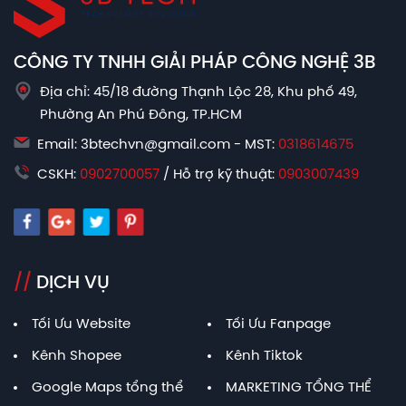
CÔNG TY TNHH GIẢI PHÁP CÔNG NGHỆ 3B
Địa chỉ: 45/18 đường Thạnh Lộc 28, Khu phố 49,
Phường An Phú Đông, TP.HCM
Email: 3btechvn@gmail.com - MST:
0318614675
CSKH:
0902700057
/ Hỗ trợ kỹ thuật:
0903007439
//
DỊCH VỤ
Tối Ưu Website
Tối Ưu Fanpage
Kênh Shopee
Kênh Tiktok
Google Maps tổng thể
MARKETING TỔNG THỂ