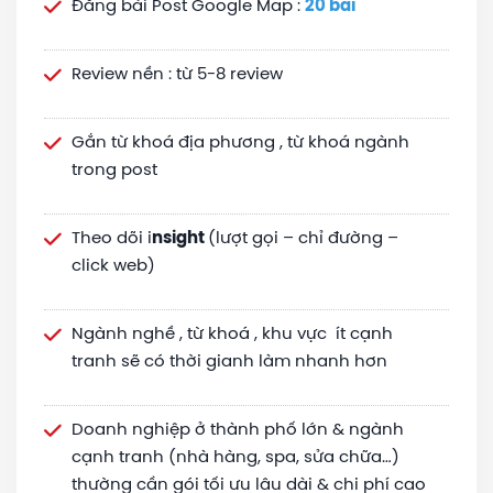
Đăng bài Post Google Map :
20 bài
Review nền : từ 5-8 review
Gắn từ khoá địa phương , từ khoá ngành
trong post
Theo dõi i
nsight
(lượt gọi – chỉ đường –
click web)
Ngành nghề , từ khoá , khu vực ít cạnh
tranh sẽ có thời gianh làm nhanh hơn
Doanh nghiệp ở thành phố lớn & ngành
cạnh tranh (nhà hàng, spa, sửa chữa…)
thường cần gói tối ưu lâu dài & chi phí cao