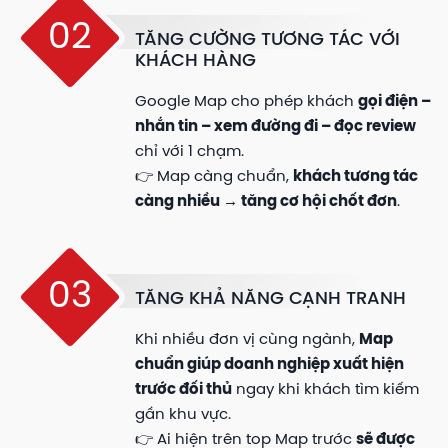
02
TĂNG CƯỜNG TƯƠNG TÁC VỚI
KHÁCH HÀNG
Google Map cho phép khách
gọi điện –
nhắn tin – xem đường đi – đọc review
chỉ với 1 chạm.
👉 Map càng chuẩn,
khách tương tác
càng nhiều → tăng cơ hội chốt đơn
.
03
TĂNG KHẢ NĂNG CẠNH TRANH
Khi nhiều đơn vị cùng ngành,
Map
chuẩn giúp doanh nghiệp xuất hiện
trước đối thủ
ngay khi khách tìm kiếm
gần khu vực.
👉 Ai hiện trên top Map trước
sẽ được