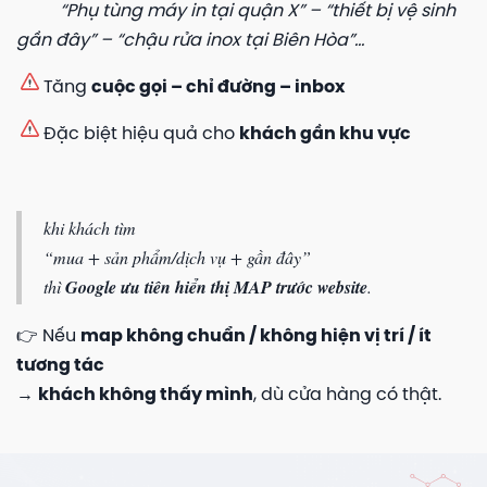
“Phụ tùng máy in tại quận X” – “thiết bị vệ sinh
gần đây” – “chậu rửa inox tại Biên Hòa”…
Tăng
cuộc gọi – chỉ đường – inbox
Đặc biệt hiệu quả cho
khách gần khu vực
khi khách tìm
“mua + sản phẩm/dịch vụ + gần đây”
thì
Google ưu tiên hiển thị MAP trước website
.
👉 Nếu
map không chuẩn / không hiện vị trí / ít
tương tác
→
khách không thấy mình
, dù cửa hàng có thật.