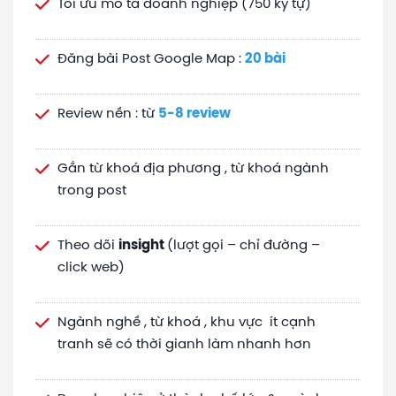
Tối ưu mô tả doanh nghiệp (750 ký tự)
Đăng bài Post Google Map :
20 bài
Review nền : từ
5-8 review
Gắn từ khoá địa phương , từ khoá ngành
trong post
Theo dõi
insight
(lượt gọi – chỉ đường –
click web)
Ngành nghề , từ khoá , khu vực ít cạnh
tranh sẽ có thời gianh làm nhanh hơn