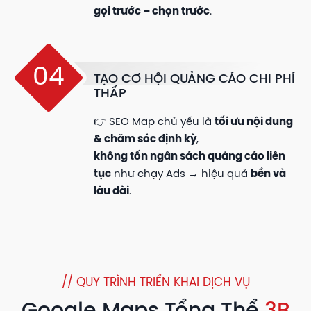
gọi trước – chọn trước
.
04
TẠO CƠ HỘI QUẢNG CÁO CHI PHÍ
THẤP
👉 SEO Map chủ yếu là
tối ưu nội dung
& chăm sóc định kỳ
,
không tốn ngân sách quảng cáo liên
tục
như chạy Ads → hiệu quả
bền và
lâu dài
.
// QUY TRÌNH TRIỂN KHAI DỊCH VỤ