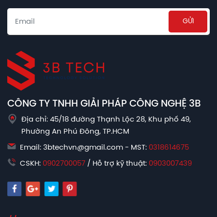
Email
CÔNG TY TNHH GIẢI PHÁP CÔNG NGHỆ 3B
Địa chỉ: 45/18 đường Thạnh Lộc 28, Khu phố 49,
Phường An Phú Đông, TP.HCM
Email: 3btechvn@gmail.com - MST:
0318614675
CSKH:
0902700057
/ Hỗ trợ kỹ thuật:
0903007439