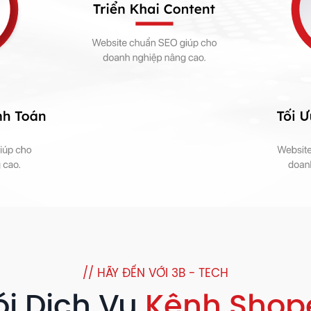
// HÃY ĐẾN VỚI 3B - TECH
ói Dịch Vụ
Kênh Shop