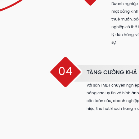
Doanh nghiệp 
mặt bằng kinh 
thuê mướn, bảo
nghiệp có thể 
lý đơn hàng, 
sự.
04
TĂNG CƯỜNG KHẢ
Với sàn TMĐT chuyên nghiệp,
nâng cao uy tín và hình ản
cận toàn cầu, doanh nghiệ
hiệu, thu hút khách hàng mớ