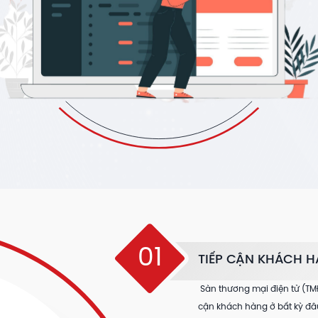
01
TIẾP CẬN KHÁCH 
Sàn thương mại điện tử (TMĐ
cận khách hàng ở bất kỳ đâu 