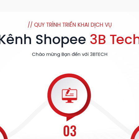
// QUY TRÌNH TRIỂN KHAI DỊCH VỤ
Kênh Shopee
3B Tec
Chào mừng Bạn đến với 3BTECH