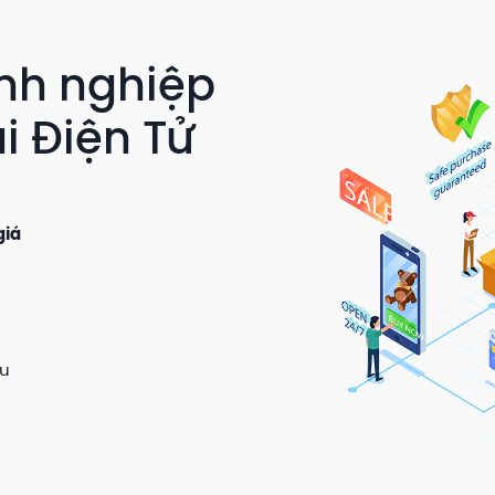
anh nghiệp
i Điện Tử
giá
ệu