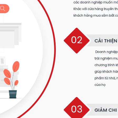
các doanh nghiệp muốn mở r
Khác với cửa hàng truyền th
khách hàng mua sắm bất cứ 
02
CẢI THIỆ
Doanh nghiệp 
trải nghiệm m
chương trình 
giúp khách hà
phẩm từ nhà, 
của họ
03
GIẢM CHI