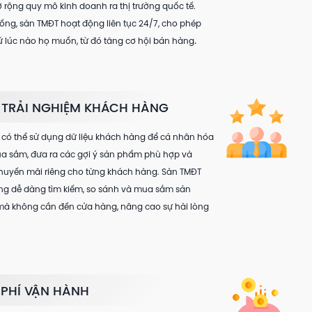
ộng quy mô kinh doanh ra thị trường quốc tế.
ống, sàn TMĐT hoạt động liên tục 24/7, cho phép
.
lúc nào họ muốn, từ đó tăng cơ hội bán hàng
N TRẢI NGHIỆM KHÁCH HÀNG
có thể sử dụng dữ liệu khách hàng để cá nhân hóa
ua sắm, đưa ra các gợi ý sản phẩm phù hợp và
khuyến mãi riêng cho từng khách hàng. Sàn TMĐT
ng dễ dàng tìm kiếm, so sánh và mua sắm sản
mà không cần đến cửa hàng, nâng cao sự hài lòng
 PHÍ VẬN HÀNH