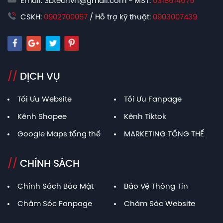
Email: 3btechvn@gmail.com - MST:
0318614675
CSKH:
0902700057
/ Hỗ trợ kỹ thuật:
0903007439
//
DỊCH VỤ
Tối Ưu Website
Tối Ưu Fanpage
Kênh Shopee
Kênh Tiktok
Google Maps tổng thể
MARKETING TỔNG THỂ
//
CHÍNH SÁCH
Chính Sách Bảo Mật
Bảo Vệ Thông Tin
Chăm Sóc Fanpage
Chăm Sóc Website