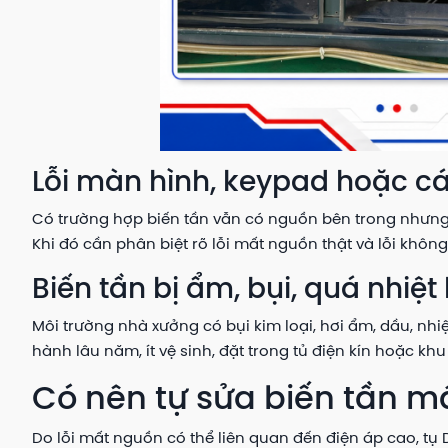
Lỗi màn hình, keypad hoặc cá
Có trường hợp biến tần vẫn có nguồn bên trong nhưng 
Khi đó cần phân biệt rõ lỗi mất nguồn thật và lỗi không
Biến tần bị ẩm, bụi, quá nhi
Môi trường nhà xưởng có bụi kim loại, hơi ẩm, dầu, nhi
hành lâu năm, ít vệ sinh, đặt trong tủ điện kín hoặc kh
Có nên tự sửa biến tần m
Do lỗi mất nguồn có thể liên quan đến điện áp cao, t