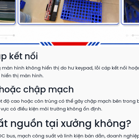
p kết nối
màn hình không hiển thị do hư keypad, lỗi cáp kết nối hoặ
 hiển thị màn hình.
ệt hoặc chập mạch
ệt độ cao hoặc côn trùng có thể gây chập mạch bên trong bi
u vực có điều kiện môi trường không ổn định.
ất nguồn tại xưởng không?
ụ DC bus, mạch công suất và linh kiện bán dẫn, doanh ngh