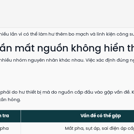
iều lần vì có thể làm hư thêm bo mạch và linh kiện công su
tần mất nguồn không hiển t
 nhiều nhóm nguyên nhân khác nhau. Việc xác định đúng ngu
hải do hư thiết bị mà do nguồn cấp đầu vào gặp vấn đề. Kỹ 
 tần hỏng.
 tra
Vấn đề có thể gặp
 pha
Mất pha, sụt áp, sai điện áp c