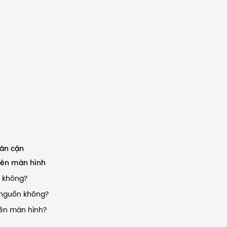
lân cận
lên màn hình
c không?
 nguồn không?
lên màn hình?