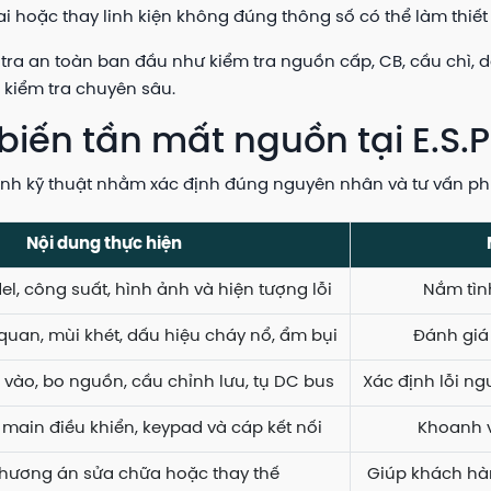
ai hoặc thay linh kiện không đúng thông số có thể làm thiết
 tra an toàn ban đầu như kiểm tra nguồn cấp, CB, cầu chì, dâ
ể kiểm tra chuyên sâu.
biến tần mất nguồn tại E.S.P
 trình kỹ thuật nhằm xác định đúng nguyên nhân và tư vấn 
Nội dung thực hiện
l, công suất, hình ảnh và hiện tượng lỗi
Nắm tìn
quan, mùi khét, dấu hiệu cháy nổ, ẩm bụi
Đánh giá
vào, bo nguồn, cầu chỉnh lưu, tụ DC bus
Xác định lỗi n
, main điều khiển, keypad và cáp kết nối
Khoanh v
phương án sửa chữa hoặc thay thế
Giúp khách hà