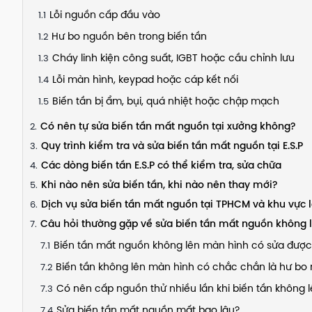
Lỗi nguồn cấp đầu vào
Hư bo nguồn bên trong biến tần
Cháy linh kiện công suất, IGBT hoặc cầu chỉnh lưu
Lỗi màn hình, keypad hoặc cáp kết nối
Biến tần bị ẩm, bụi, quá nhiệt hoặc chập mạch
Có nên tự sửa biến tần mất nguồn tại xưởng không?
Quy trình kiểm tra và sửa biến tần mất nguồn tại E.S.P
Các dòng biến tần E.S.P có thể kiểm tra, sửa chữa
Khi nào nên sửa biến tần, khi nào nên thay mới?
Dịch vụ sửa biến tần mất nguồn tại TPHCM và khu vực 
Câu hỏi thường gặp về sửa biến tần mất nguồn không 
Biến tần mất nguồn không lên màn hình có sửa đượ
Biến tần không lên màn hình có chắc chắn là hư bo
Có nên cấp nguồn thử nhiều lần khi biến tần không 
Sửa biến tần mất nguồn mất bao lâu?