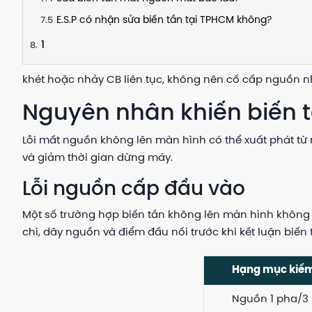
E.S.P có nhận sửa biến tần tại TPHCM không?
1
khét hoặc nhảy CB liên tục, không nên cố cấp nguồn nh
Nguyên nhân khiến biến 
Lỗi mất nguồn không lên màn hình có thể xuất phát từ
và giảm thời gian dừng máy.
Lỗi nguồn cấp đầu vào
Một số trường hợp biến tần không lên màn hình không p
chì, dây nguồn và điểm đấu nối trước khi kết luận biến
Hạng mục kiểm
Nguồn 1 pha/3