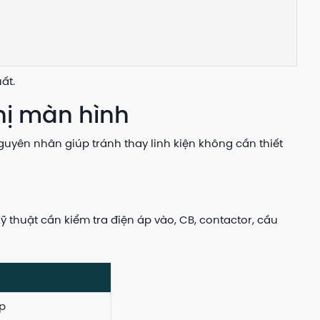
ất.
hị màn hình
yên nhân giúp tránh thay linh kiện không cần thiết
thuật cần kiểm tra điện áp vào, CB, contactor, cầu
ấp