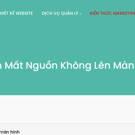
HIẾT KẾ WEBSITE
DỊCH VỤ QUẢN LÝ
KIẾN THỨC MARKETIN
n Mất Nguồn Không Lên Mà
 màn hình