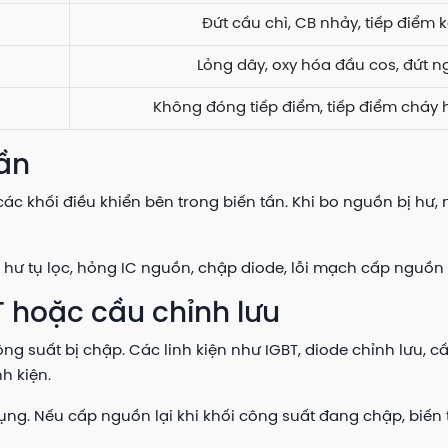
Đứt cầu chì, CB nhảy, tiếp điểm 
Lỏng dây, oxy hóa đầu cos, đứt 
Không đóng tiếp điểm, tiếp điểm cháy
tần
ác khối điều khiển bên trong biến tần. Khi bo nguồn bị hư
hư tụ lọc, hỏng IC nguồn, chập diode, lỗi mạch cấp nguồn 
T hoặc cầu chỉnh lưu
g suất bị chập. Các linh kiện như IGBT, diode chỉnh lưu, c
h kiện.
ụng. Nếu cấp nguồn lại khi khối công suất đang chập, biến 