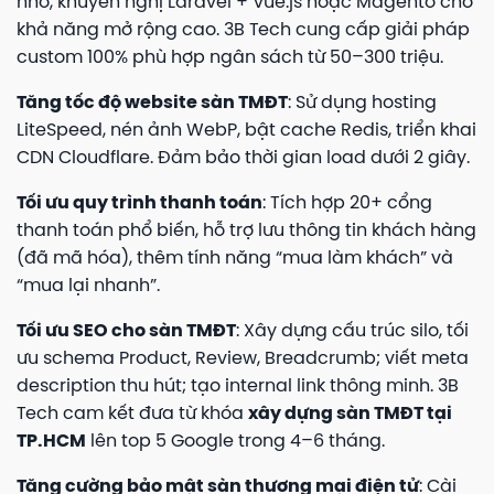
nhỏ, khuyến nghị Laravel + Vue.js hoặc Magento cho
khả năng mở rộng cao. 3B Tech cung cấp giải pháp
custom 100% phù hợp ngân sách từ 50–300 triệu.
Tăng tốc độ website sàn TMĐT
: Sử dụng hosting
LiteSpeed, nén ảnh WebP, bật cache Redis, triển khai
CDN Cloudflare. Đảm bảo thời gian load dưới 2 giây.
Tối ưu quy trình thanh toán
: Tích hợp 20+ cổng
thanh toán phổ biến, hỗ trợ lưu thông tin khách hàng
(đã mã hóa), thêm tính năng “mua làm khách” và
“mua lại nhanh”.
Tối ưu SEO cho sàn TMĐT
: Xây dựng cấu trúc silo, tối
ưu schema Product, Review, Breadcrumb; viết meta
description thu hút; tạo internal link thông minh. 3B
Tech cam kết đưa từ khóa
xây dựng sàn TMĐT tại
TP.HCM
lên top 5 Google trong 4–6 tháng.
Tăng cường bảo mật sàn thương mại điện tử
: Cài