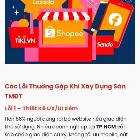
Các Lỗi Thường Gặp Khi Xây Dựng Sàn
TMĐT
Lỗi 1 – Thiết Kế UX/UI Kém
Hơn 88% người dùng rời bỏ website nếu giao diện
khó sử dụng. Nhiều doanh nghiệp tại
TP.HCM
vẫn
sao chép giao diện cũ kỹ, không tối ưu mobile, nút