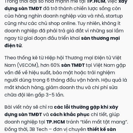
Trong thời đại số hóa mạnh mẽ tại
TP.HCM
, việc
xây
dựng sàn TMĐT
đã trở thành chiến lược sống còn
của hàng nghìn doanh nghiệp vừa và nhỏ, startup
cũng như các chủ shop online. Tuy nhiên, không ít
doanh nghiệp đã phải trả giá đắt vì những sai lầm
ngay từ giai đoạn đầu triển khai
sàn thương mại
điện tử
.
Theo thống kê từ Hiệp hội Thương mại Điện tử Việt
Nam (VECOM), hơn 60%
sàn TMĐT
tại Việt Nam gặp
vấn đề về hiệu suất, bảo mật hoặc trải nghiệm
người dùng trong 6 tháng đầu vận hành. Hậu quả là
mất khách hàng, giảm doanh thu và chi phí sửa
chữa đội lên gấp 3–5 lần.
Bài viết này sẽ chỉ ra
các lỗi thường gặp khi xây
dựng sàn TMĐT
và
cách khắc phục
chi tiết, giúp
doanh nghiệp tại
TP.HCM
tránh “tiền mất tật mang”.
Đồng thời, 3B Tech – đơn vị chuyên
thiết kế sàn