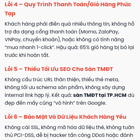
Lỗi 4 – Quy Trình Thanh Toán/Giỏ Hàng Phức
Tạp
Khách hàng phải điền quá nhiều thông tin, không hỗ
trợ đa dạng cổng thanh toán (Momo, ZaloPay,
VNPay, chuyển khoản), hoặc không có tính năng
“mua nhanh 1-click”. Hậu quả: 65% giỏ hàng bị bỏ lại
trước khi hoàn tất.
Lỗi 5 – Thiếu Tối Ưu SEO Cho Sàn TMĐT
Không cấu trúc URL thân thiện, thiếu thẻ meta,
không tối ưu schema sản phẩm, không xây dựng
internal link hợp lý. Kết quả:
sàn TMĐT tại TP.HCM
dù
đẹp đến mấy cũng “vô hình” trên Google.
Lỗi 6 – Bảo Mật Và Dữ Liệu Khách Hàng Yếu
Không cài SSL, không mã hóa dữ liệu thẻ, không tuân
thủ PCI-DSS, dễ bị hacker tấn công DDoS hoặc đánh