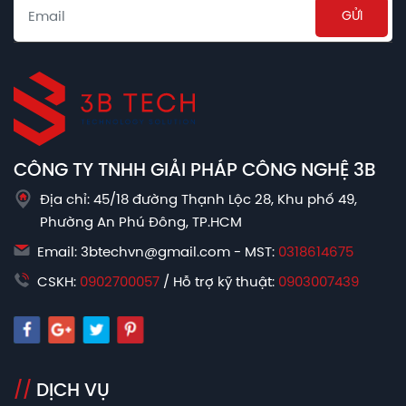
Email
CÔNG TY TNHH GIẢI PHÁP CÔNG NGHỆ 3B
Địa chỉ: 45/18 đường Thạnh Lộc 28, Khu phố 49,
Phường An Phú Đông, TP.HCM
Email: 3btechvn@gmail.com - MST:
0318614675
CSKH:
0902700057
/ Hỗ trợ kỹ thuật:
0903007439
//
DỊCH VỤ