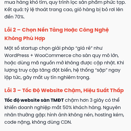
mua hàng khó tìm, quy trình lọc sản phẩm phức tạp.
Kết quả: tỷ lệ thoát trang cao, giỏ hàng bị bỏ rơi lên
đến 70%.
Lỗi 2 – Chọn Nền Tảng Hoặc Công Nghệ
Không Phù Hợp
Một số startup chọn giải pháp “giá rẻ” như
WordPress + WooCommerce cho sàn quy mô lớn,
hoặc dùng mã nguồn mở không được cập nhật. Khi
lượng truy cập tăng đột biến, hệ thống “sập” ngay
lập tức, gây mất uy tín nghiêm trọng.
Lỗi 3 – Tốc Độ Website Chậm, Hiệu Suất Thấp
Tốc độ website sàn TMĐT
chậm hơn 3 giây có thể
khiến doanh nghiệp mất 50% khách hàng. Nguyên
nhân thường gặp: hình ảnh không nén, hosting kém,
code nặng, không dùng CDN.