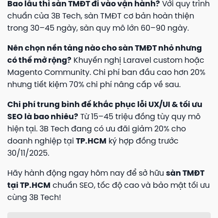
Bao lâu thì sàn TMĐT đi vào vận hành?
Với quy trình
chuẩn của 3B Tech, sàn TMĐT cơ bản hoàn thiện
trong 30–45 ngày, sàn quy mô lớn 60–90 ngày.
Nên chọn nền tảng nào cho sàn TMĐT nhỏ nhưng
có thể mở rộng?
Khuyến nghị Laravel custom hoặc
Magento Community. Chi phí ban đầu cao hơn 20%
nhưng tiết kiệm 70% chi phí nâng cấp về sau.
Chi phí trung bình để khắc phục lỗi UX/UI & tối ưu
SEO là bao nhiêu?
Từ 15–45 triệu đồng tùy quy mô
hiện tại. 3B Tech đang có ưu đãi giảm 20% cho
doanh nghiệp tại
TP.HCM
ký hợp đồng trước
30/11/2025.
Hãy hành động ngay hôm nay để sở hữu
sàn TMĐT
tại TP.HCM
chuẩn SEO, tốc độ cao và bảo mật tối ưu
cùng 3B Tech!