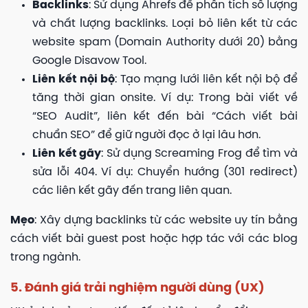
Backlinks
: Sử dụng Ahrefs để phân tích số lượng
và chất lượng backlinks. Loại bỏ liên kết từ các
website spam (Domain Authority dưới 20) bằng
Google Disavow Tool.
Liên kết nội bộ
: Tạo mạng lưới liên kết nội bộ để
tăng thời gian onsite. Ví dụ: Trong bài viết về
“SEO Audit”, liên kết đến bài “Cách viết bài
chuẩn SEO” để giữ người đọc ở lại lâu hơn.
Liên kết gãy
: Sử dụng Screaming Frog để tìm và
sửa lỗi 404. Ví dụ: Chuyển hướng (301 redirect)
các liên kết gãy đến trang liên quan.
Mẹo
: Xây dựng backlinks từ các website uy tín bằng
cách viết bài guest post hoặc hợp tác với các blog
trong ngành.
5. Đánh giá trải nghiệm người dùng (UX)