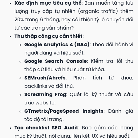
Xác định mục tiêu cụ thể
: Bạn muốn tăng lưu
lượng truy cập tự nhiên (organic traffic) thêm
20% trong 6 tháng, hay cải thiện tỷ lệ chuyển đổi
từ các trang sản phẩm?
Thu thập công cụ cần thiết
:
Google Analytics 4 (GA4)
: Theo dõi hành vi
người dùng và hiệu suất.
Google Search Console
: Kiểm tra lỗi thu
thập dữ liệu và hiệu suất từ khóa.
SEMrush/Ahrefs
: Phân tích từ khóa,
backlinks và đối thủ.
Screaming Frog
: Quét lỗi kỹ thuật và cấu
trúc website.
GTmetrix/PageSpeed Insights
: Đánh giá
tốc độ tải trang.
Tạo checklist SEO Audit
: Bao gồm các hạng
mục kỹ thuật, nội dung, liên kết, UX và hiệu suất.