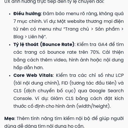
UX ảnh hưởng trực tiếp đến tỷ lệ chuyển đổi:
Điều hướng
: Đảm bảo menu rõ ràng, không quá
7 mục chính. Ví dụ: Một website thương mại điện
tử nên có menu như “Trang chủ > Sản phẩm >
Blog > Liên hệ”.
Tỷ lệ thoát (Bounce Rate)
: Kiểm tra GA4 để tìm
các trang có bounce rate trên 70%. Cải thiện
bằng cách thêm video, hình ảnh hoặc nội dung
hấp dẫn hơn.
Core Web Vitals
: Kiểm tra các chỉ số như LCP
(tải nội dung chính), FID (tương tác đầu tiên) và
CLS (dịch chuyển bố cục) qua Google Search
Console. Ví dụ: Giảm CLS bằng cách đặt kích
thước cố định cho hình ảnh (width/height).
Mẹo
: Thêm tính năng tìm kiếm nội bộ để giúp người
dùng dễ dàng tìm nội dung họ cần.