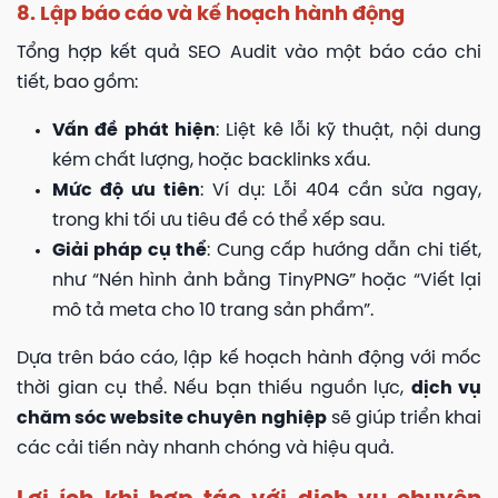
8. Lập báo cáo và kế hoạch hành động
Tổng hợp kết quả SEO Audit vào một báo cáo chi
tiết, bao gồm:
Vấn đề phát hiện
: Liệt kê lỗi kỹ thuật, nội dung
kém chất lượng, hoặc backlinks xấu.
Mức độ ưu tiên
: Ví dụ: Lỗi 404 cần sửa ngay,
trong khi tối ưu tiêu đề có thể xếp sau.
Giải pháp cụ thể
: Cung cấp hướng dẫn chi tiết,
như “Nén hình ảnh bằng TinyPNG” hoặc “Viết lại
mô tả meta cho 10 trang sản phẩm”.
Dựa trên báo cáo, lập kế hoạch hành động với mốc
thời gian cụ thể. Nếu bạn thiếu nguồn lực,
dịch vụ
chăm sóc website chuyên nghiệp
sẽ giúp triển khai
các cải tiến này nhanh chóng và hiệu quả.