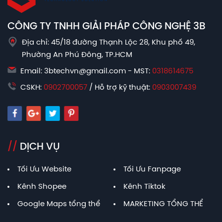
CÔNG TY TNHH GIẢI PHÁP CÔNG NGHỆ 3B
Địa chỉ: 45/18 đường Thạnh Lộc 28, Khu phố 49,
Phường An Phú Đông, TP.HCM
Email: 3btechvn@gmail.com - MST:
0318614675
CSKH:
0902700057
/ Hỗ trợ kỹ thuật:
0903007439
//
DỊCH VỤ
Tối Ưu Website
Tối Ưu Fanpage
Kênh Shopee
Kênh Tiktok
Google Maps tổng thể
MARKETING TỔNG THỂ