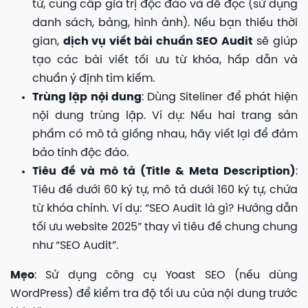
từ, cung cấp giá trị độc đáo và dễ đọc (sử dụng
danh sách, bảng, hình ảnh). Nếu bạn thiếu thời
gian,
dịch vụ viết bài chuẩn SEO Audit
sẽ giúp
tạo các bài viết tối ưu từ khóa, hấp dẫn và
chuẩn ý định tìm kiếm.
Trùng lặp nội dung
: Dùng Siteliner để phát hiện
nội dung trùng lặp. Ví dụ: Nếu hai trang sản
phẩm có mô tả giống nhau, hãy viết lại để đảm
bảo tính độc đáo.
Tiêu đề và mô tả (Title & Meta Description)
:
Tiêu đề dưới 60 ký tự, mô tả dưới 160 ký tự, chứa
từ khóa chính. Ví dụ: “SEO Audit là gì? Hướng dẫn
tối ưu website 2025” thay vì tiêu đề chung chung
như “SEO Audit”.
Mẹo
: Sử dụng công cụ Yoast SEO (nếu dùng
WordPress) để kiểm tra độ tối ưu của nội dung trước