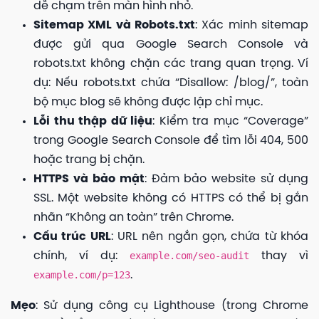
dễ chạm trên màn hình nhỏ.
Sitemap XML và Robots.txt
: Xác minh sitemap
được gửi qua Google Search Console và
robots.txt không chặn các trang quan trọng. Ví
dụ: Nếu robots.txt chứa “Disallow: /blog/”, toàn
bộ mục blog sẽ không được lập chỉ mục.
Lỗi thu thập dữ liệu
: Kiểm tra mục “Coverage”
trong Google Search Console để tìm lỗi 404, 500
hoặc trang bị chặn.
HTTPS và bảo mật
: Đảm bảo website sử dụng
SSL. Một website không có HTTPS có thể bị gắn
nhãn “Không an toàn” trên Chrome.
Cấu trúc URL
: URL nên ngắn gọn, chứa từ khóa
chính, ví dụ:
example.com/seo-audit
thay vì
example.com/p=123
.
Mẹo
: Sử dụng công cụ Lighthouse (trong Chrome