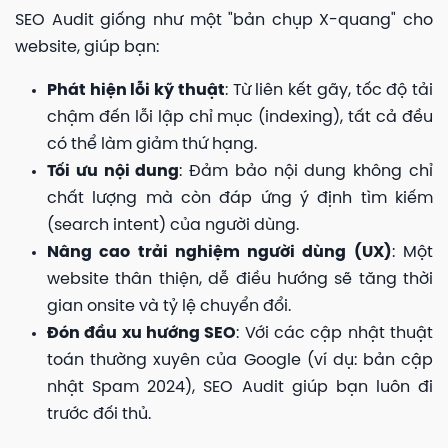
SEO Audit giống như một "bản chụp X-quang" cho
website, giúp bạn:
Phát hiện lỗi kỹ thuật
: Từ liên kết gãy, tốc độ tải
chậm đến lỗi lập chỉ mục (indexing), tất cả đều
có thể làm giảm thứ hạng.
Tối ưu nội dung
: Đảm bảo nội dung không chỉ
chất lượng mà còn đáp ứng ý định tìm kiếm
(search intent) của người dùng.
Nâng cao trải nghiệm người dùng (UX)
: Một
website thân thiện, dễ điều hướng sẽ tăng thời
gian onsite và tỷ lệ chuyển đổi.
Đón đầu xu hướng SEO
: Với các cập nhật thuật
toán thường xuyên của Google (ví dụ: bản cập
nhật Spam 2024), SEO Audit giúp bạn luôn đi
trước đối thủ.